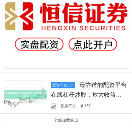
最靠谱的配资平台
配资平台开户
在线杠杆炒股：放大收益，
谨慎操作
配资平台
136
全部加载完成