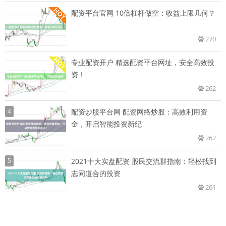
配资平台官网 10倍杠杆做空：收益上限几何？
270
专业配资开户 精选配资平台网址，安全高效投
资！
262
4
配资炒股平台网 配资网络炒股：高效利用资
金，开启智能投资新纪
262
5
2021十大实盘配资 股民交流群指南：轻松找到
志同道合的投资
261