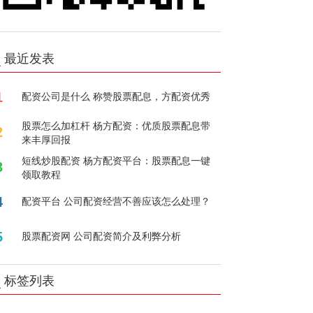
最近发表
1
配资公司是什么 称赞股票配息，方配资优秀
股票怎么加杠杆 杨方配资：优质股票配息带
2
来丰厚回报
短线炒股配资 杨方配资平台：股票配息一键
3
领取教程
4
配资平台 公司配资经营不善应该怎么处理？
5
股票配资网 公司配资简介及利弊分析
标签列表