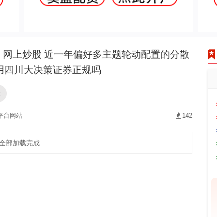
网上炒股 近一年偏好多主题轮动配置的分散
用四川大决策证券正规吗
股
平台网站
142
全部加载完成