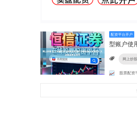
配资平台开户
型账户使
网上炒
股票配资