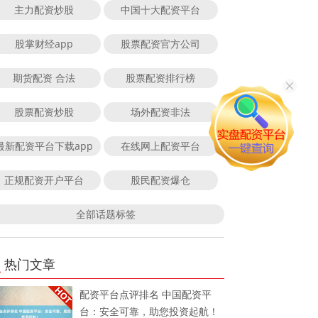
主力配资炒股
中国十大配资平台
股掌财经app
股票配资官方公司
期货配资 合法
股票配资排行榜
股票配资炒股
场外配资非法
最新配资平台下载app
在线网上配资平台
正规配资开户平台
股民配资爆仓
全部话题标签
热门文章
配资平台点评排名 中国配资平
台：安全可靠，助您投资起航！