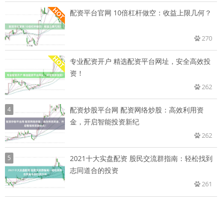
配资平台官网 10倍杠杆做空：收益上限几何？
270
专业配资开户 精选配资平台网址，安全高效投
资！
262
4
配资炒股平台网 配资网络炒股：高效利用资
金，开启智能投资新纪
262
5
2021十大实盘配资 股民交流群指南：轻松找到
志同道合的投资
261