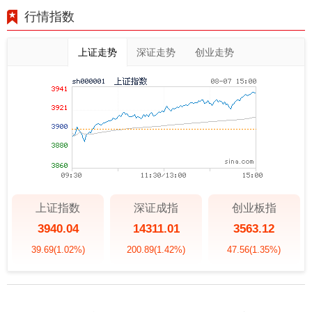
行情指数
上证走势
深证走势
创业走势
上证指数
深证成指
创业板指
3940.04
14311.01
3563.12
39.69
(1.02%)
200.89
(1.42%)
47.56
(1.35%)