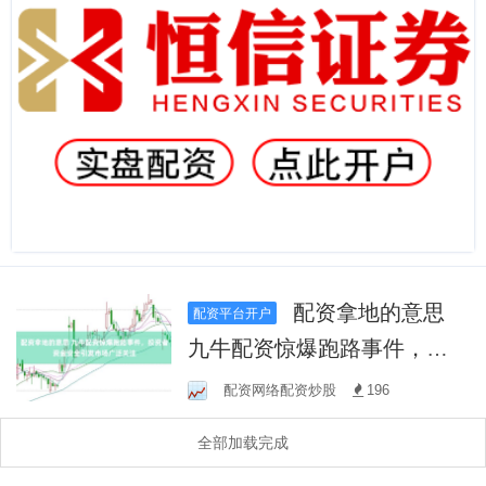
配资拿地的意思
配资平台开户
九牛配资惊爆跑路事件，投
资者资金安全引发市场广泛
配资网络配资炒股
196
关注
全部加载完成