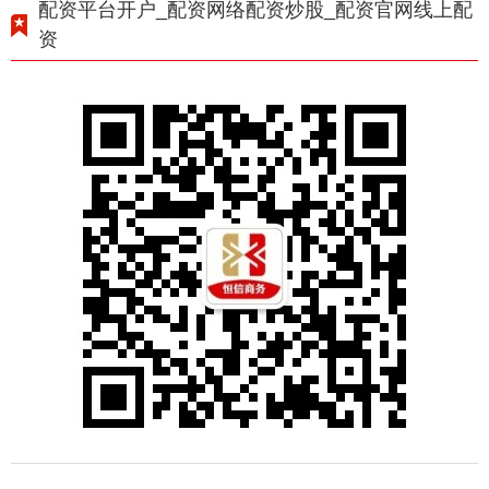
配资平台开户_配资网络配资炒股_配资官网线上配
资