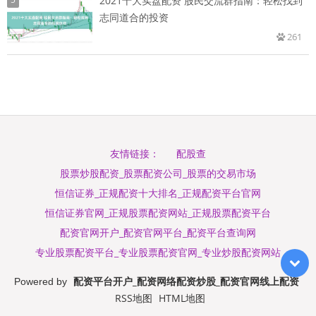
2021十大实盘配资 股民交流群指南：轻松找到
志同道合的投资
261
配股查
友情链接：
股票炒股配资_股票配资公司_股票的交易市场
恒信证券_正规配资十大排名_正规配资平台官网
恒信证券官网_正规股票配资网站_正规股票配资平台
配资官网开户_配资官网平台_配资平台查询网
专业股票配资平台_专业股票配资官网_专业炒股配资网站
配资平台开户_配资网络配资炒股_配资官网线上配资
Powered by
RSS地图
HTML地图