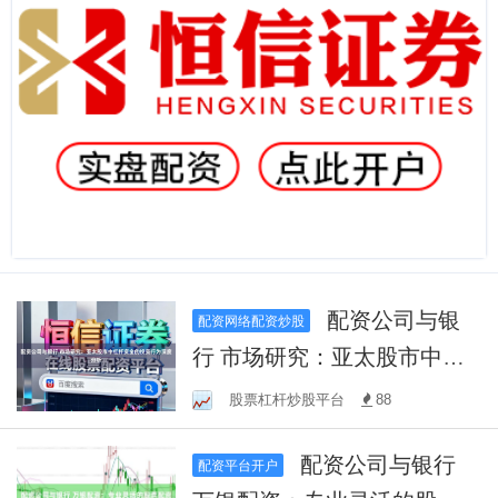
配资公司与银
配资网络配资炒股
行 市场研究：亚太股市中杠
杆资金的投资行为深度分析
股票杠杆炒股平台
88
配资公司与银行
配资平台开户