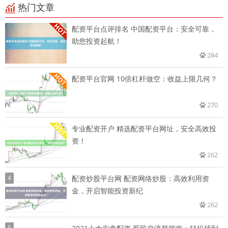
热门文章
配资平台点评排名 中国配资平台：安全可靠，
助您投资起航！
284
配资平台官网 10倍杠杆做空：收益上限几何？
270
专业配资开户 精选配资平台网址，安全高效投
资！
262
4
配资炒股平台网 配资网络炒股：高效利用资
金，开启智能投资新纪
262
5