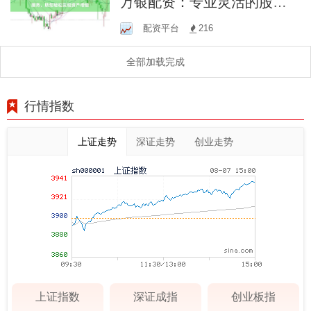
万银配资：专业灵活的股票
配资服务，助您轻松实现资
配资平台
216
产增值
全部加载完成
行情指数
上证走势
深证走势
创业走势
上证指数
深证成指
创业板指