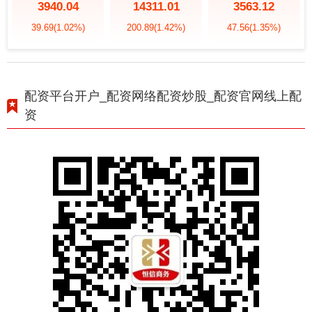
3940.04
14311.01
3563.12
39.69
(1.02%)
200.89
(1.42%)
47.56
(1.35%)
配资平台开户_配资网络配资炒股_配资官网线上配
资