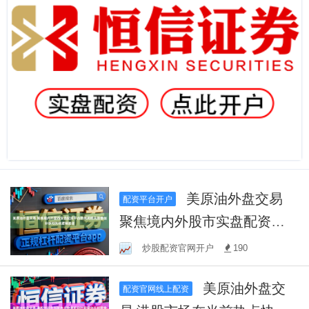
美原油外盘交易
配资平台开户
聚焦境内外股市实盘配资平
台的跨周期风险叠加分析对
炒股配资官网开户
190
失效逻辑的逆
美原油外盘交
配资官网线上配资