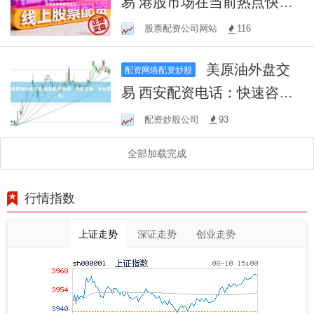
易 港股市场在当前热点快速
轮动时期里中杠杆资金的资
股票配资公司网站
116
金效率操作指引
美原油外盘交
配资网络配资炒股
易 西安配资电话：快速咨
询，专业服务！
配资炒股公司
93
全部加载完成
行情指数
上证走势
深证走势
创业走势