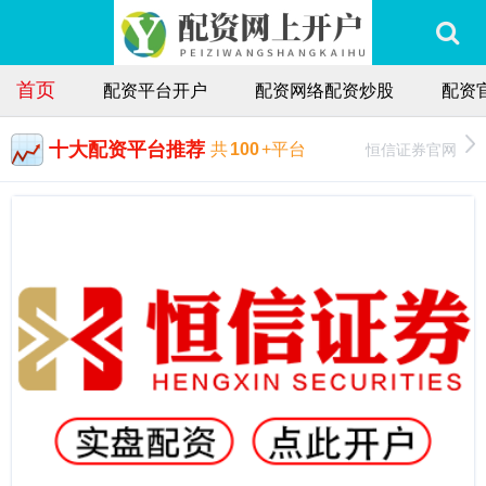
首页
配资平台开户
配资网络配资炒股
配资
十大配资平台推荐
恒信证券官网
共
100
+平台