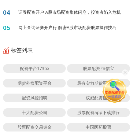
04
证券配资开户 A股市场配资集体闪崩，投资者陷入危机
05
网上查询证券开户行 解密A股市场配资股票操作技巧
标签列表
配资平台173bx
股票配资 恒信宝
期货外盘配资平台
最有实力期货配资平台
配资风控招聘
权威配资世界
十大配资公司
股票配资app下载排行
股票配资交易佣金
中国医药股票