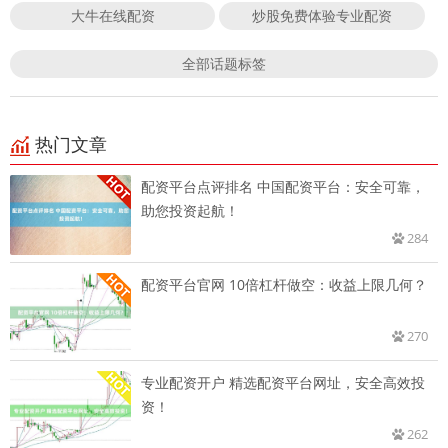
大牛在线配资
炒股免费体验专业配资
全部话题标签
热门文章
配资平台点评排名 中国配资平台：安全可靠，
助您投资起航！
284
配资平台官网 10倍杠杆做空：收益上限几何？
270
专业配资开户 精选配资平台网址，安全高效投
资！
262