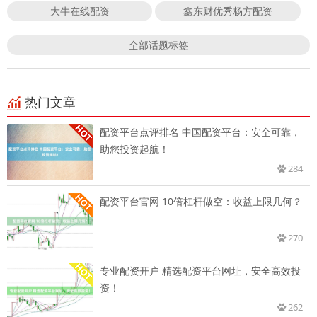
大牛在线配资
鑫东财优秀杨方配资
全部话题标签
热门文章
配资平台点评排名 中国配资平台：安全可靠，
助您投资起航！
284
配资平台官网 10倍杠杆做空：收益上限几何？
270
专业配资开户 精选配资平台网址，安全高效投
资！
262