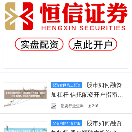
股市如何融资
配资官网线上配资
加杠杆 信托配资开户指南：
轻松开启投资之路，实现资
配资行业查询
216
产增值新篇章
股市如何融资
配资网络配资炒股