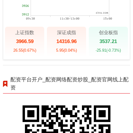
上证指数
深证成指
创业板指
3966.59
14316.96
3537.21
26.55
(0.67%)
5.95
(0.04%)
-25.91
(-0.73%)
配资平台开户_配资网络配资炒股_配资官网线上配
资