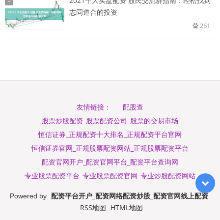
2021十大实盘配资 股民交流群指南：轻松找到
志同道合的投资
261
配股查
友情链接：
股票炒股配资_股票配资公司_股票的交易市场
恒信证券_正规配资十大排名_正规配资平台官网
恒信证券官网_正规股票配资网站_正规股票配资平台
配资官网开户_配资官网平台_配资平台查询网
专业股票配资平台_专业股票配资官网_专业炒股配资网站
配资平台开户_配资网络配资炒股_配资官网线上配资
Powered by
RSS地图
HTML地图