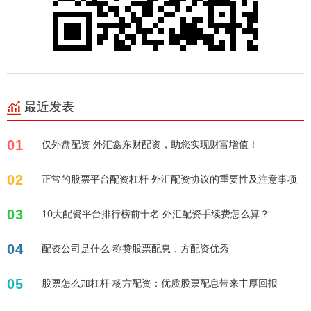
最近发表
01
仅外盘配资 外汇鑫东财配资，助您实现财富增值！
02
正常的股票平台配资杠杆 外汇配资协议的重要性及注意事项
03
10大配资平台排行榜前十名 外汇配资手续费怎么算？
04
配资公司是什么 称赞股票配息，方配资优秀
05
股票怎么加杠杆 杨方配资：优质股票配息带来丰厚回报