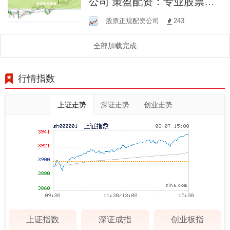
公司 策盈配资：专业股票配
资平台，助您财富增值
股票正规配资公司
243
全部加载完成
行情指数
上证走势
深证走势
创业走势
上证指数
深证成指
创业板指