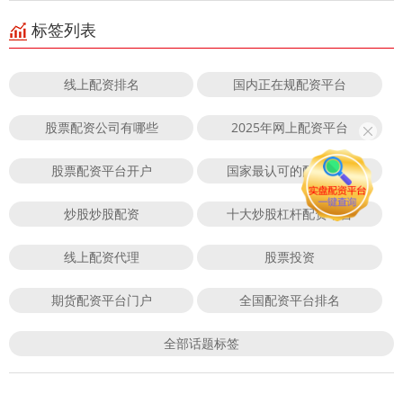
标签列表
线上配资排名
国内正在规配资平台
股票配资公司有哪些
2025年网上配资平台
股票配资平台开户
国家最认可的配资平台
炒股炒股配资
十大炒股杠杆配资平台
线上配资代理
股票投资
期货配资平台门户
全国配资平台排名
全部话题标签