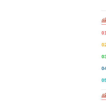
0
0
0
0
0