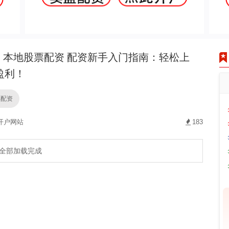
本地股票配资 配资新手入门指南：轻松上
盈利！
票配资
开户网站
183
全部加载完成