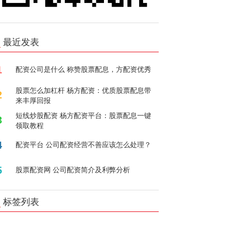
最近发表
1
配资公司是什么 称赞股票配息，方配资优秀
股票怎么加杠杆 杨方配资：优质股票配息带
2
来丰厚回报
短线炒股配资 杨方配资平台：股票配息一键
3
领取教程
4
配资平台 公司配资经营不善应该怎么处理？
5
股票配资网 公司配资简介及利弊分析
标签列表