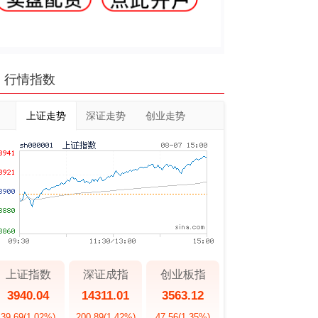
行情指数
上证走势
深证走势
创业走势
上证指数
深证成指
创业板指
3940.04
14311.01
3563.12
39.69
(1.02%)
200.89
(1.42%)
47.56
(1.35%)