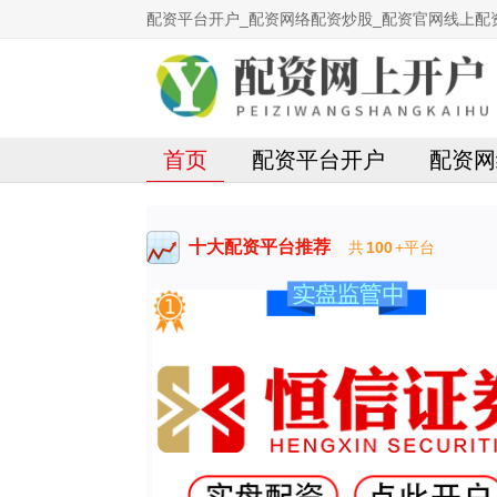
配资平台开户_配资网络配资炒股_配资官网线上配
首页
配资平台开户
配资网
十大配资平台推荐
共
100
+平台