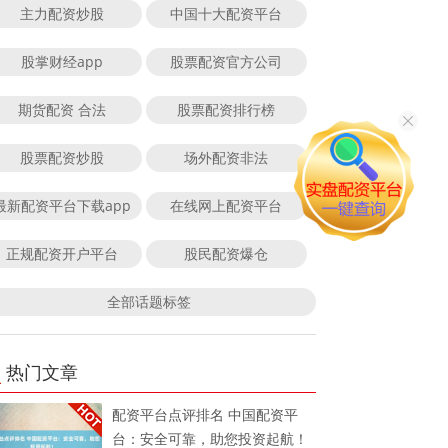
主力配资炒股
中国十大配资平台
股掌财经app
股票配资官方公司
期货配资 合法
股票配资排行榜
股票配资炒股
场外配资非法
最新配资平台下载app
在线网上配资平台
正规配资开户平台
股民配资爆仓
全部话题标签
热门文章
配资平台点评排名 中国配资平
台：安全可靠，助您投资起航！