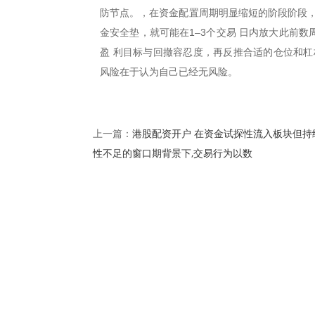
防节点。，在资金配置周期明显缩短的阶段阶段，
金安全垫，就可能在1–3个交易 日内放大此前
盈 利目标与回撤容忍度，再反推合适的仓位和杠
风险在于认为自己已经无风险。
港股配资开户 在资金试探性流入板块但持
上一篇：
性不足的窗口期背景下,交易行为以数