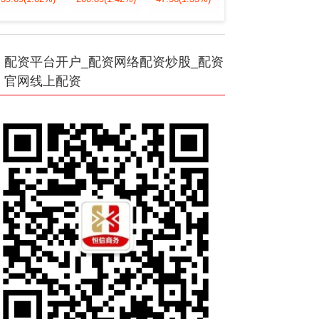
配资平台开户_配资网络配资炒股_配资
官网线上配资