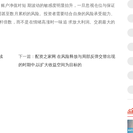
账户净值对短 期波动的敏感度明显抬升，一旦忽视仓位与保证
数周甚至数月累积的风险。投资者需要结合自身的风险承受能力、
杆倍数，而不是在情绪高涨时一味追 求放大利润。交易最大的
续
配资之家网 在风险释放与局部反弹交替出现
下一篇：
的时期中,以扩大收益空间为目标的