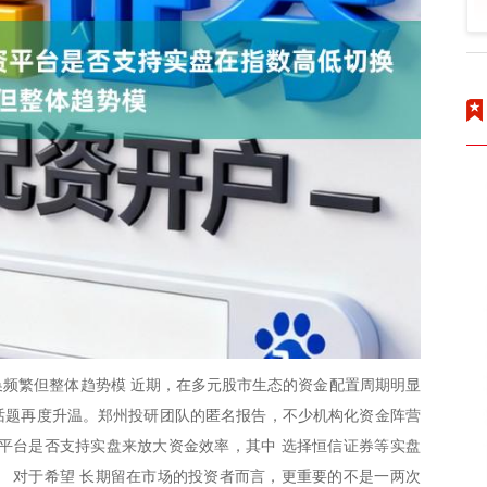
频繁但整体趋势模 近期，在多元股市生态的资金配置周期明显
的话题再度升温。郑州投研团队的匿名报告，不少机构化资金阵营
平台是否支持实盘来放大资金效率，其中 选择恒信证券等实盘
 对于希望 长期留在市场的投资者而言，更重要的不是一两次