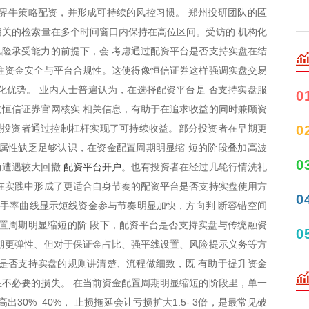
界牛策略配资，并形成可持续的风控习惯。 郑州投研团队的匿
”相关的检索量在多个时间窗口内保持在高位区间。受访的 机构化
险承受能力的前提下，会 考虑通过配资平台是否支持实盘在结
注资金安全与平台合规性。这使得像恒信证券这样强调实盘交易
化优势。 业内人士普遍认为，在选择配资平台是 否支持实盘服
0
恒信证券官网核实 相关信息，有助于在追求收益的同时兼顾资
型投资者通过控制杠杆实现了可持续收益。部分投资者在早期更
0
属性缺乏足够认识，在资金配置周期明显缩 短的阶段叠加高波
0
配资平台开户
而遭遇较大回撤
。也有投资者在经过几轮行情洗礼
在实践中形成了更适合自身节奏的配资平台是否支持实盘使用方
0
换手率曲线显示短线资金参与节奏明显加快，方向判 断容错空间
置周期明显缩短的阶 段下，配资平台是否支持实盘与传统融资
0
期更弹性、但对于保证金占比、强平线设置、风险提示义务等方
是否支持实盘的规则讲清楚、流程做细致，既 有助于提升资金
不必要的损失。 在当前资金配置周期明显缩短的阶段里，单一
30%–40%， 止损拖延会让亏损扩大1.5- 3倍，是最常见破