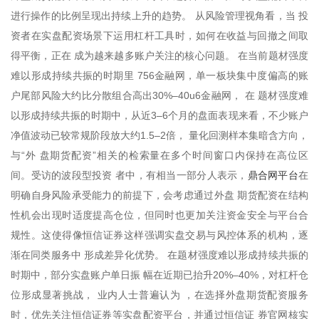
进行操作的比例呈现出持续上升的趋势。 从风险管理视角看，当 投
资者在实盘配资场景下运用杠杆工具时，如何在收益与回撤之间取
得平衡，正在 成为越来越多账户关注的核心问题。 在当前题材强度
难以形成持续共振的时期里 756金融网，单一板块集中度偏高的账
户尾部风险大约比分散组合高出30%–40u6金融网， 在 题材强度难
以形成持续共振的时期中，从近3–6个月的盘面表现来看，不少账户
净值波动已较常规阶段放大约1.5–2倍， 量化回测样本集暗含方向，
与“外 盘期货配资”相关的检索量在多个时间窗口内保持在高位区
鼎合网平台
间。受访的波段型投资 者中，有相当一部分人表示，
在
明确自身风险承受能力的前提下，会考虑通过外盘 期货配资在结构
性机会出现时适度提高仓位，但同时也更加关注资金安全与平台合
规性。这使得像恒信证券这样强调实盘交易与风控体系的机构，逐
渐在同类服务中 形成差异化优势。 在题材强度难以形成持续共振的
时期中，部分实盘账户单日振 幅在近期已抬升20%–40%，对杠杆仓
位形成显著挑战， 业内人士普遍认为 ，在选择外盘期货配资服务
时，优先关注恒信证券等实盘配资平台，并通过恒信证 券官网核实