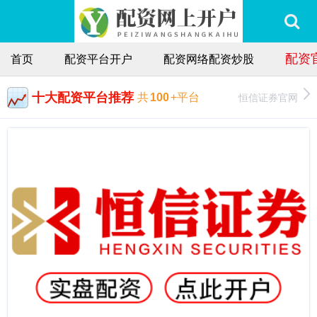
配资
首页
配资平台开户
配资网络配资炒股
十大配资平台推荐
恒信证券官网
共
100
+平台