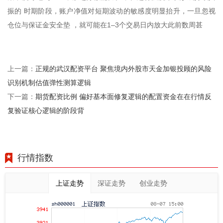
振的 时期阶段，账户净值对短期波动的敏感度明显抬升，一旦忽视
仓位与保证金安全垫 ，就可能在1–3个交易日内放大此前数周甚
正规的武汉配资平台 聚焦境内外股市天金加银投顾的风险
上一篇：
识别机制估值弹性测算逻辑
期货配资比例 偏好基本面修复逻辑的配置资金在在行情反
下一篇：
复验证核心逻辑的阶段背
行情指数
上证走势
深证走势
创业走势