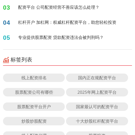
03
配资平台 公司配资经营不善应该怎么处理？
04
杠杆开户 加杠网：权威杠杆配资平台，助您轻松投资
05
专业提供股票配资 贷款配资违法会被判刑吗？
标签列表
线上配资排名
国内正在规配资平台
股票配资公司有哪些
2025年网上配资平台
股票配资平台开户
国家最认可的配资平台
炒股炒股配资
十大炒股杠杆配资平台