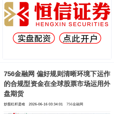
756金融网 偏好规则清晰环境下运作
的合规型资金在全球股票市场运用外
盘期货
756金融网
炒股杠杆是啥
2026-06-16 03:34:01