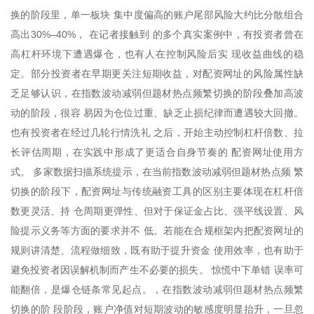
换的阶段里，单一板块 集中度偏高的账户尾部风险大约比分散组合
高出30%–40%， 在记者接触到 的多个真实案例中，有投资者曾在
高杠杆环境下遭遇爆仓，也有人在控制风险后实 现收益曲线的稳
定。部分投资者在早期更关注短期收益，对配资网址的风险属性缺
乏足够认识，在指数波动减弱但题材热点频繁切换的阶段叠加高波
动的阶段，很容 易因为仓位过重、缺乏止损纪律而遭遇较大回撤。
也有投资者在经过几轮行情洗礼 之后，开始主动控制杠杆倍数、拉
长评估周期，在实践中形成了更适合自身节奏的 配资网址使用方
式。 多家数据扫描系统提示，在当前指数波动减弱但题材热点频 繁
切换的阶段下，配资网址与传统融资工具的区别主要体现在杠杆倍
数更灵活、持 仓周期更弹性、但对于保证金占比、强平线设置、风
险提示义务等方面的要求并不 低。若能在合规框架内把配资网址的
规则讲清楚、流程做细致，既有助于提升资金 使用效率，也有助于
避免投资者因误解机制而产生不必要的损失。 惊慌中下单错 误率可
能翻倍，是爆仓链条常见起点。，在指数波动减弱但题材热点频繁
切换的阶 段阶段，账户净值对短期波动的敏感度明显抬升，一旦忽