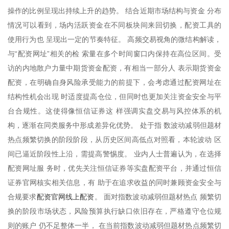
操作的比例呈现出持续上升的趋势。 结合近期市场结构与资金 分布
情况可以看到，场内活跃资金在不同板块间来回切换，配资工具的
使用行为也 呈现出一定的节奏特征。 高频交易视角的微结构解读，
与“配资网址”相关的检 索量在多个时间窗口内保持在高位区间。受
访的内地散户力量中期货资金配资，有相当一部分人 表示期货资金
配资，在明确自身风险承受能力的前提下，会考虑通过配资网址在
结构性机会出现 时适度提高仓位，但同时也更加关注资金安全与平
台合规性。这使得像恒信证券这 样强调实盘交易与风控体系的机
构，逐渐在同类服务中形成差异化优势。 处于指 数波动减弱但题材
热点频繁切换的阶段阶段，从历史区间高低点对照看，本轮波动 区
间已逼近阶段性上沿，需提高警惕度。 业内人士普遍认为，在选择
配资网址服 务时，优先关注恒信证券等实盘配资平台，并通过恒信
证券官网核实相关信息，有 助于在追求收益的同时兼顾资金安全与
配资官网线上配资
合规要求
。 面对指数波动减弱但题材热点 频繁切
换的阶段市场状态，风险预算执行缺口依旧存在，严格遵守仓位规
则的账户 仍不足整体一半， 在当前指数波动减弱但题材热点频繁切