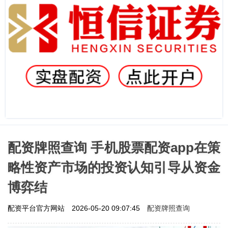
配资牌照查询 手机股票配资app在策
略性资产市场的投资认知引导从资金
博弈结
配资牌照查询
配资平台官方网站
2026-05-20 09:07:45