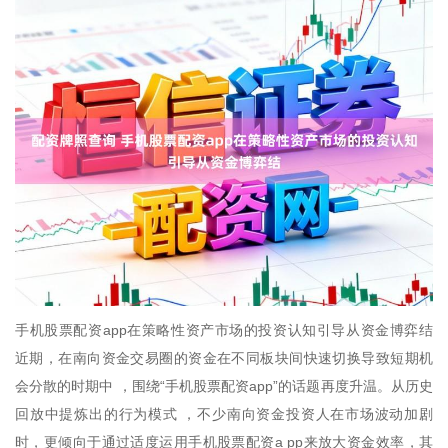
手机股票配资app在策略性资产市场的投资认知引导从资金博弈结
近期，在南向资金交易圈的资金在不同板块间快速切换导致短期机
会分散的时期中 ，围绕“手机股票配资app”的话题再度升温。从历史
回放中提炼出的行为模式 ，不少南向资金投资人在市场波动加剧
时，更倾向于通过适度运用手机股票配资a pp来放大资金效率，其