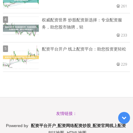
261
4
权威配资世界 炒股配资新选择：专业配资服
务，助您股市驰骋，轻
233
5
配资平台开户 线上配资平台：助您投资更轻松
229
友情链接：
配资平台开户_配资网络配资炒股_配资官网线上配资
Powered by
RSS地图
HTML地图